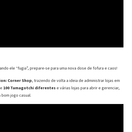
do ele “fugia”, prepare-se para uma nova dose de fofura e caos!
on: Corner Shop
, trazendo de volta a ideia de administrar lojas em
de
100 Tamagotchi diferentes
e várias lojas para abrir e gerenciar,
 bom jogo casual.