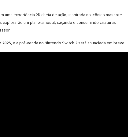
 uma experiência 2D cheia de ação, inspirada no icônico mascote
s explorarão um planeta hostil, caçando e consumindo criaturas
essor.
e 2025
, e a pré-venda no Nintendo Switch 2 será anunciada em breve.