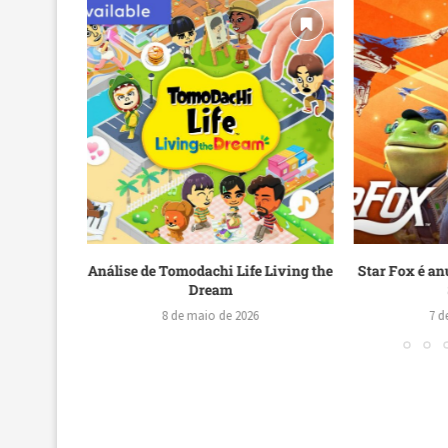
Edition
Análise de Tomodachi Life Living the
Star Fox é a
ndo...
Dream
8 de maio de 2026
7 d