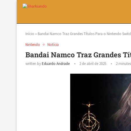
Início
»
Bandai Namco Traz Grandes Títulos Para o Nintendo Switc
Nintendo
Notícia
Bandai Namco Traz Grandes Tít
written by
Eduardo Andrade
2 de abril de 2025
2 minutes