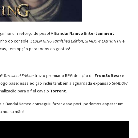
ganhar um reforço de peso! A
Bandai Namco Entertainment
inho do console:
ELDEN RING Tarnished Edition
,
SHADOW LABYRINTH
e
gicas, tem opção para todos os gostos!
 Tarnished Edition
traz o premiado RPG de ação da
FromSoftware
 jogo base: essa edição inclui também a aguardada expansão
SHADOW
alização para o fiel cavalo
Torrent
.
e a Bandai Namco conseguiu fazer esse port, podemos esperar um
a nossa mão!