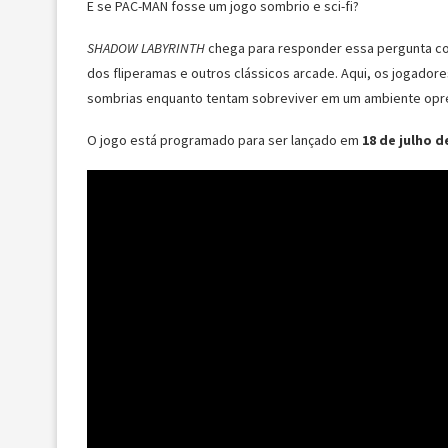
E se PAC-MAN fosse um jogo sombrio e sci-fi?
SHADOW LABYRINTH
chega para responder essa pergunta com
dos fliperamas e outros clássicos arcade. Aqui, os jogadore
sombrias enquanto tentam sobreviver em um ambiente opr
O jogo está programado para ser lançado em
18 de julho d