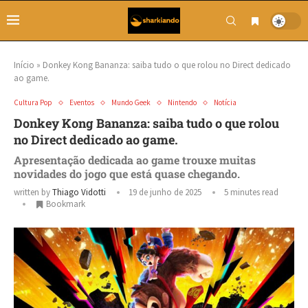
Início
»
Donkey Kong Bananza: saiba tudo o que rolou no Direct dedicado
ao game.
Cultura Pop
Eventos
Mundo Geek
Nintendo
Notícia
Donkey Kong Bananza: saiba tudo o que rolou
no Direct dedicado ao game.
Apresentação dedicada ao game trouxe muitas
novidades do jogo que está quase chegando.
written by
Thiago Vidotti
19 de junho de 2025
5 minutes read
Bookmark