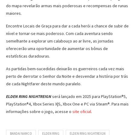
do mapa revelarão armas mais poderosas e recompensas de runas
maiores.
Encontre Locais de Graça para dar a cada herói a chance de subir de
nível e tornar-se mais poderoso. Com cada aventura sendo
semelhante a explorar um calabouço ao ar livre, as jornadas
oferecerão uma oportunidade de aumentar os bônus de
estatísticas duradouras.
As partidas bem-sucedidas deixarão os guerreiros cada vez mais
perto de derrotar o Senhor da Noite e desvendar a história por trás
de cada Nightfarer deste mundo paralelo.
ELDEN RING NIGHTREIGN
será lançado em 2025 para PlayStation®5,
PlayStation®4, Xbox Series X|S, Xbox One e PC via Steam®. Para mais
informações sobre o jogo, acesse o
site
oficial
.
BANDAI NAMCO
ELDEN RING
ELDEN RING NIGHTREIGN