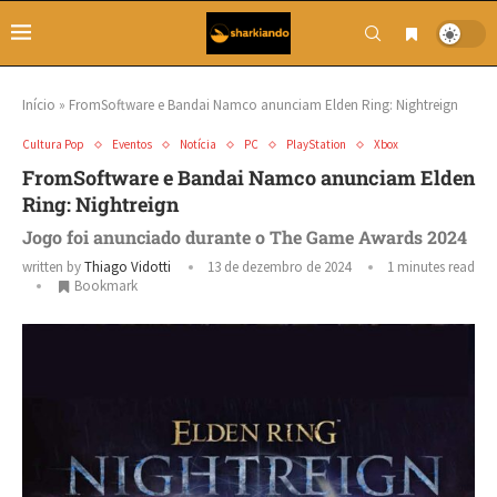
Início
»
FromSoftware e Bandai Namco anunciam Elden Ring: Nightreign
Cultura Pop
Eventos
Notícia
PC
PlayStation
Xbox
FromSoftware e Bandai Namco anunciam Elden
Ring: Nightreign
Jogo foi anunciado durante o The Game Awards 2024
written by
Thiago Vidotti
13 de dezembro de 2024
1 minutes read
Bookmark