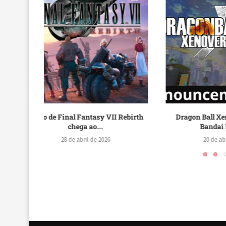
I Rebirth
Dragon Ball Xenoverse 3 é Real!
Nintendo D
Bandai Namco...
PRAGMATA,
20 de abril de 2026
7 de 