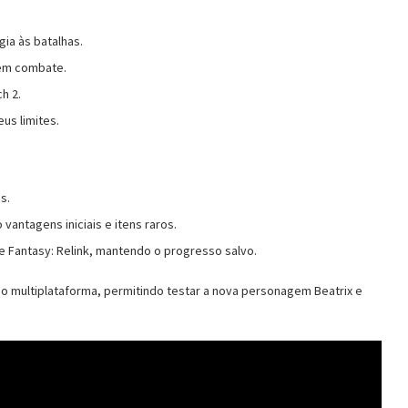
gia às batalhas.
 em combate.
h 2.
us limites.
s.
 vantagens iniciais e itens raros.
e Fantasy: Relink, mantendo o progresso salvo.
do multiplataforma, permitindo testar a nova personagem Beatrix e