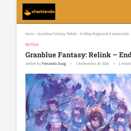
Início
»
Granblue Fantasy: Relink – Endless Ragnarok é anunciado
NOTÍCIA
Granblue Fantasy: Relink – En
written by
Fernando Dasg
7 de fevereiro de 2026
1 minut