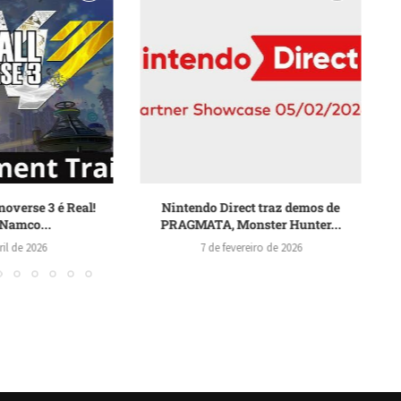
irect traz demos de
Resident Evil Showcase: Terror, Ação
 Monster Hunter...
e Colaborações Surpreendentes...
fevereiro de 2026
18 de janeiro de 2026