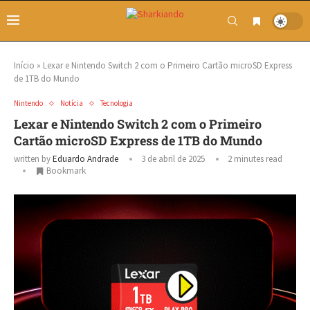
Início
»
Lexar e Nintendo Switch 2 com o Primeiro Cartão microSD Express
de 1TB do Mundo
Nintendo
Notícia
Tecnologia
Lexar e Nintendo Switch 2 com o Primeiro
Cartão microSD Express de 1TB do Mundo
written by
Eduardo Andrade
3 de abril de 2025
2 minutes read
Bookmark