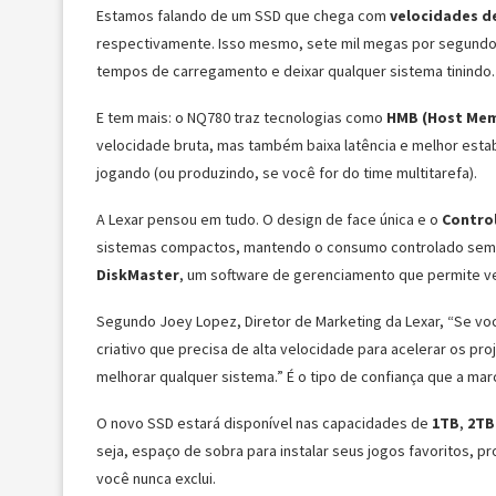
Estamos falando de um SSD que chega com
velocidades de
respectivamente. Isso mesmo, sete mil megas por segundo 
tempos de carregamento e deixar qualquer sistema tinindo.
E tem mais: o NQ780 traz tecnologias como
HMB (Host Mem
velocidade bruta, mas também baixa latência e melhor esta
jogando (ou produzindo, se você for do time multitarefa).
A Lexar pensou em tudo. O design de face única e o
Control
sistemas compactos, mantendo o consumo controlado sem 
DiskMaster
, um software de gerenciamento que permite ver
Segundo Joey Lopez, Diretor de Marketing da Lexar, “Se v
criativo que precisa de alta velocidade para acelerar os 
melhorar qualquer sistema.” É o tipo de confiança que a ma
O novo SSD estará disponível nas capacidades de
1TB
,
2TB
seja, espaço de sobra para instalar seus jogos favoritos,
você nunca exclui.