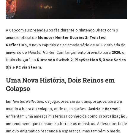
A Capcom surpreendeu os fãs durante o Nintendo Direct com o
anúncio oficial de
Monster Hunter Stories 3: Twisted
Reflection
, o novo capítulo da aclamada série de RPG derivada do
universo de
Monster Hunter
. Com lançamento previsto para
2026
, o
título chegará ao
Nintendo Switch 2
,
PlayStation 5
,
Xbox Series
X|S
e
PC via Steam
.
Uma Nova História, Dois Reinos em
Colapso
Em
Twisted Reflection
, os jogadores serão transportados para um
mundo à beira do colapso, onde duas nações,
Azúria
e
Vermeil
enfrentam uma ameaça misteriosa conhecida como
crostalização
,
um fenômeno que consome a terra e os monstros. A descoberta de
um ovo enigmático reacende a esperança, mas também o medo,