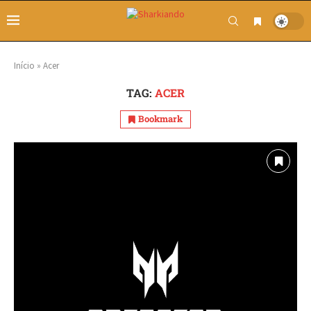
Início
»
Acer
TAG:
ACER
Bookmark