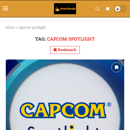
Início
»
capcom spotlight
TAG:
CAPCOM SPOTLIGHT
Bookmark