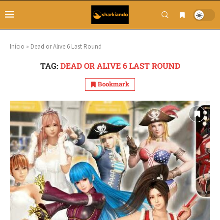
Início
»
Dead or Alive 6 Last Round
TAG:
DEAD OR ALIVE 6 LAST ROUND
Bookmark