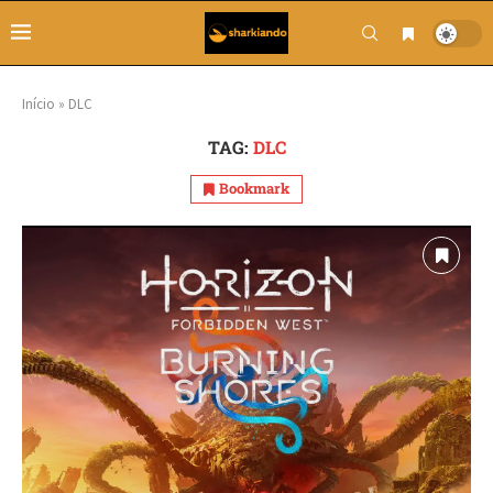
Início
»
DLC
TAG:
DLC
Bookmark