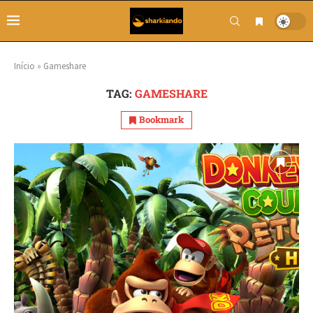
Início
»
Gameshare
TAG:
GAMESHARE
Bookmark