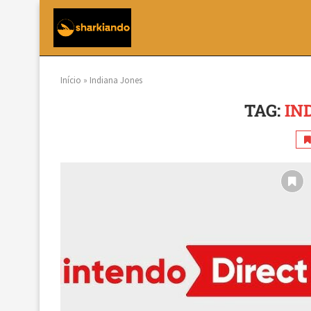
Início
»
Indiana Jones
TAG:
IN