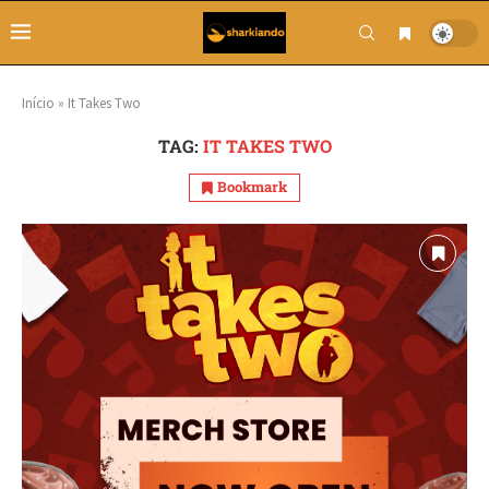
Início
»
It Takes Two
TAG:
IT TAKES TWO
Bookmark