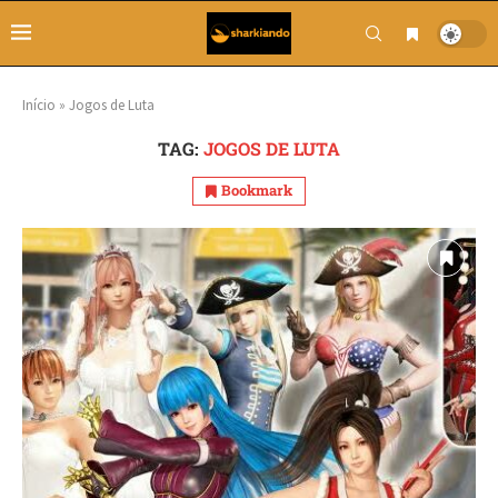
Início
»
Jogos de Luta
TAG:
JOGOS DE LUTA
Bookmark