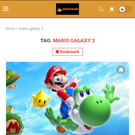
Início
»
mario galaxy 2
TAG:
MARIO GALAXY 2
Bookmark