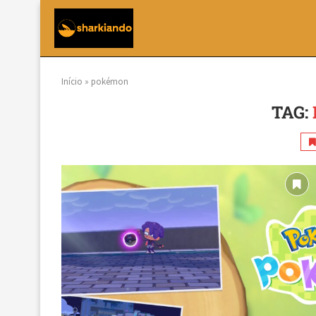
Início
»
pokémon
TAG: