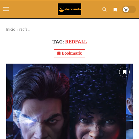
Início
»
redfall
TAG:
REDFALL
Bookmark