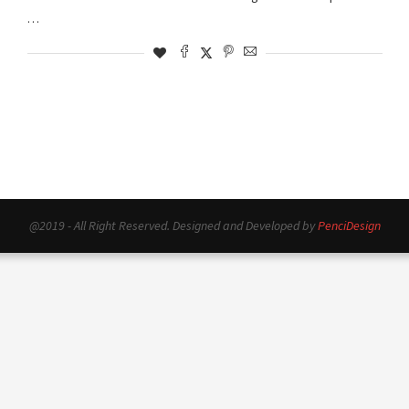
…
@2019 - All Right Reserved. Designed and Developed by
PenciDesign