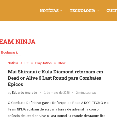
NOTÍCIAS
TECNOLOGIA
CULT
EAM NINJA
Bookmark
Notícia
PC
PlayStation
Xbox
Mai Shiranui e Kula Diamond retornam em
Dead or Alive 6 Last Round para Combates
Épicos
by
Eduardo Andrade
1 de maio de 2026
2 minutes read
O Combate Definitivo ganha Reforços de Peso A KOEI TECMO e a
Team NINJA acabam de elevar a barra de adrenalina com o
anúncio de Dead or Alive 6 Last Round. O grande destaque fica