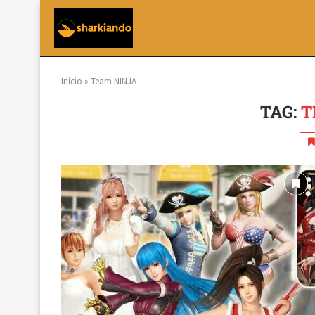
Início
»
Team NINJA
TAG:
T