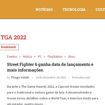
NOTÍCIAS
TECNOLOGIA
CULT
:
TGA 2022
Bookmark
Eventos
Notícia
PC
PlayStation
Xbox
Street Fighter 6 ganha data de lançamento e
mais informações.
by
Thiago Vidotti
14 de dezembro de 2022
4 minutes read
Durante o The Game Awards 2022, a Capcom trouxe novidades
para o tradicional e exitoso game de luta. A desenvolvedora
trouxe novos detalhes sobre o World Tour, o imersivo modo para
um jogador, quatro novos …