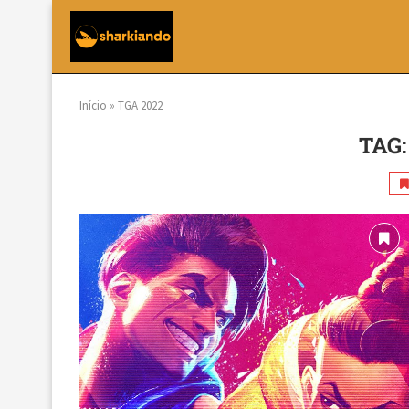
Início
»
TGA 2022
TAG