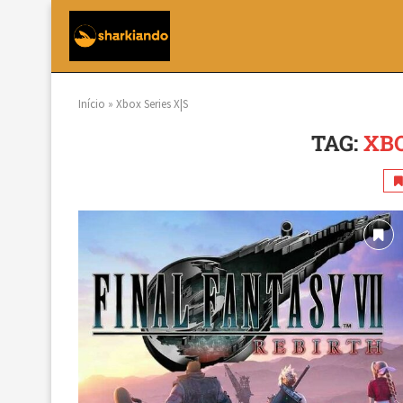
Início
»
Xbox Series X|S
TAG:
XBO