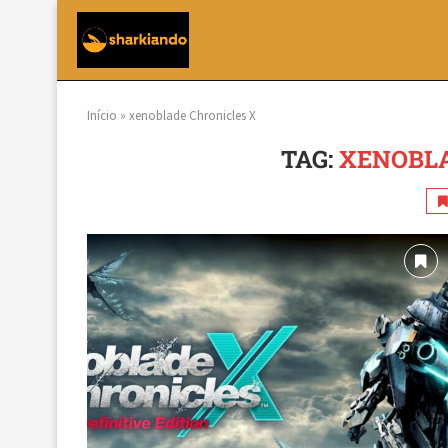
Início
»
xenoblade Chronicles X
TAG:
XENOBLA