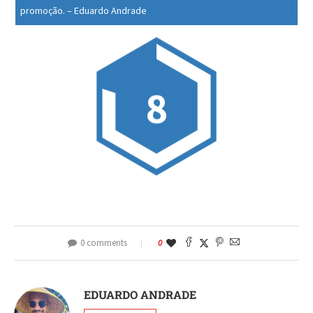
promoção.
–
Eduardo Andrade
8
0 comments
0
EDUARDO ANDRADE