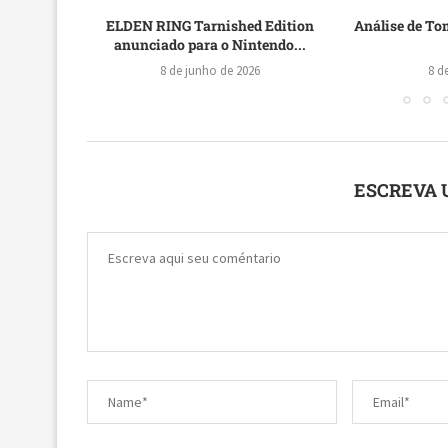
huva” de
ELDEN RING Tarnished Edition
Análise de To
!
anunciado para o Nintendo...
8 de junho de 2026
8 d
ESCREVA 