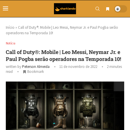
Início
»
Call of Duty®: Mobile | Leo Messi, Neymar Jr. e Paul Pogba serão
operadores na Temporada 10!
Notícia
Call of Duty®: Mobile | Leo Messi, Neymar Jr. e
Paul Pogba serão operadores na Temporada 10!
written by
Peterson Almeida
11 de novembro de 2022
2 minutes
read
Bookmark