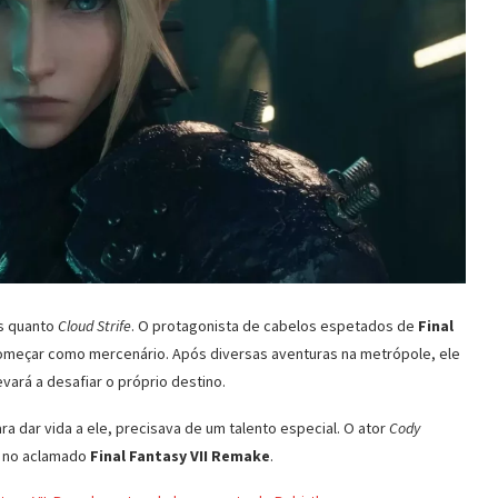
s quanto
Cloud Strife
. O protagonista de cabelos espetados de
Final
omeçar como mercenário. Após diversas aventuras na metrópole, ele
vará a desafiar o próprio destino.
ra dar vida a ele, precisava de um talento especial. O ator
Cody
m no aclamado
Final Fantasy VII Remake
.