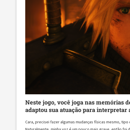
Neste jogo, você joga nas memórias d
adaptou sua atuação para interpreta
Cara, precisei fazer algumas mudanças físicas mesmo, tipo c
Naturalmente, minha voz é um pouco mais grave, então foi di