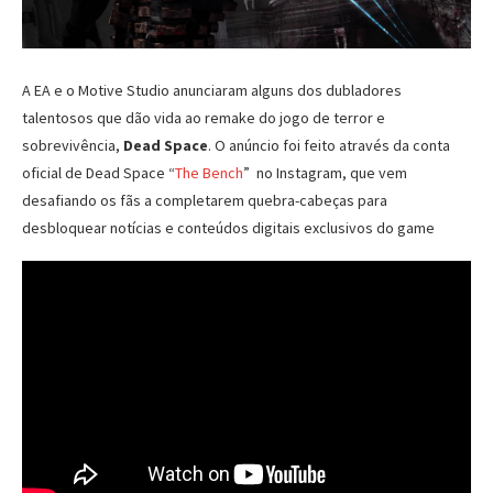
A EA e o Motive Studio anunciaram alguns dos dubladores
talentosos que dão vida ao remake do jogo de terror e
sobrevivência,
Dead Space
. O anúncio foi feito através da conta
oficial de Dead Space “
The Bench
” no Instagram, que vem
desafiando os fãs a completarem quebra-cabeças para
desbloquear notícias e conteúdos digitais exclusivos do game