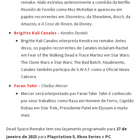
remake. Alabi estrelou anteriormente a comédia da Netflix
Reunião de Família
como Moz McKellan e apareceu em
papéis recorrentes em
Shameless,
da Showtime,
Bosch,
da
Amazon, e
A Casa da Raven,
da Disney.
Brigitte Kali Canales
–
Kendra Daniels
Brigitte Kali Canales interpreta Kendra no remake. Antes
disso, os papéis recorrentes de Canales incluíram Rachel
em Fear of the Walking Dead e Trace Martez em Star Wars:
The Clone Wars e Star Wars: The Bad Batch. Atualmente,
Canales também participa de S.W.A.T. como a Oficial Alexis
Cabrera.
Faran Tahir
–
Challus Mercer
Mercer será interpretado por Faran Tahir. Tahir é conhecido
por seus trabalhos como Raza em Homem de Ferro, Capitão
Robau em Star Trek, Presidente Patel em Elysium e muito
mais.
Dead Space Remake tem seu laçamento programado para
27 de
janeiro de 2023
para
Playstation 5
,
Xbox Series
e
PC
.