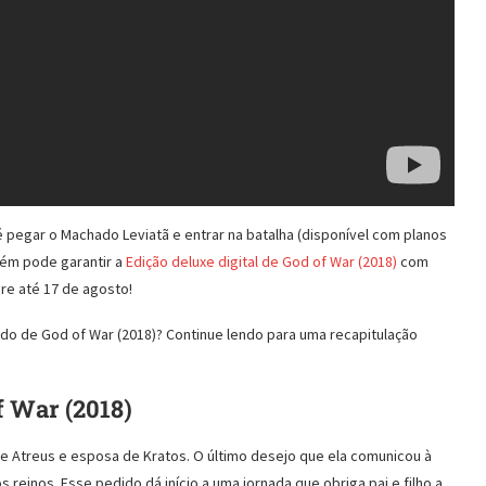
é pegar o Machado Leviatã e entrar na batalha (disponível com planos
bém pode garantir a
Edição deluxe digital de God of War (2018)
com
re até 17 de agosto!
o de God of War (2018)? Continue lendo para uma recapitulação
f War (2018)
e Atreus e esposa de Kratos. O último desejo que ela comunicou à
 reinos. Esse pedido dá início a uma jornada que obriga pai e filho a