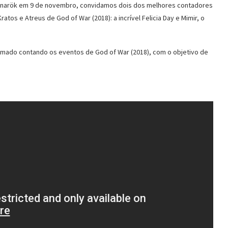
gnarök em 9 de novembro, convidamos dois dos melhores contadores
tos e Atreus de God of War (2018): a incrível Felicia Day e Mimir, o
nimado contando os eventos de God of War (2018), com o objetivo de