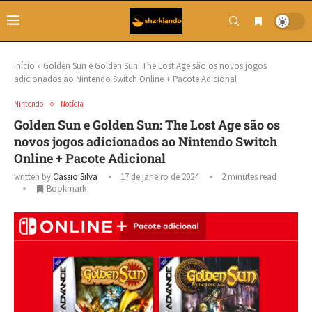
Início
»
Golden Sun e Golden Sun: The Lost Age são os novos jogos
adicionados ao Nintendo Switch Online + Pacote Adicional
Nintendo
Notícia
Golden Sun e Golden Sun: The Lost Age são os
novos jogos adicionados ao Nintendo Switch
Online + Pacote Adicional
written by
Cassio Silva
17 de janeiro de 2024
2 minutes read
Bookmark