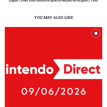
Ligue 1 Uber Eats anuncia quarta edição do eLigue 1 Tour
YOU MAY ALSO LIKE