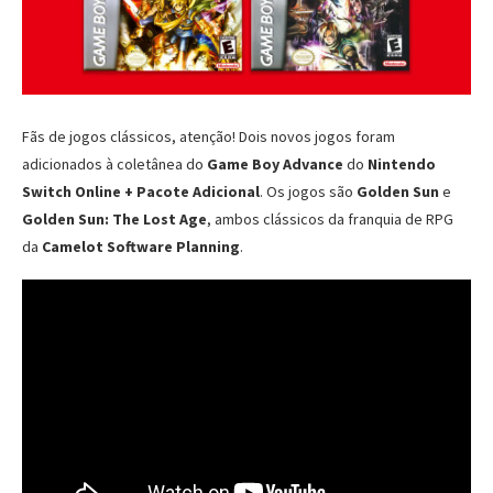
Fãs de jogos clássicos, atenção! Dois novos jogos foram
adicionados à coletânea do
Game Boy Advance
do
Nintendo
Switch Online + Pacote Adicional
. Os jogos são
Golden Sun
e
Golden Sun: The Lost Age
, ambos clássicos da franquia de RPG
da
Camelot Software Planning
.