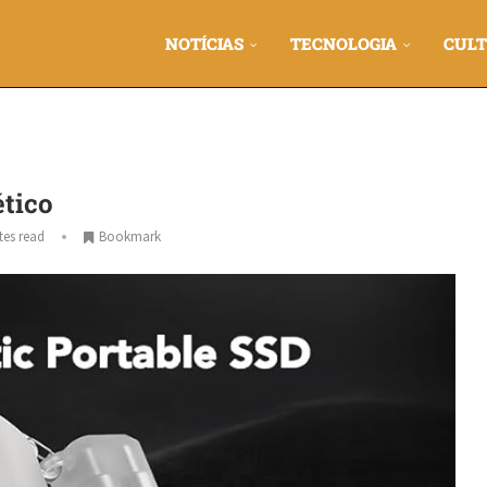
NOTÍCIAS
TECNOLOGIA
CULT
ético
tes read
Bookmark