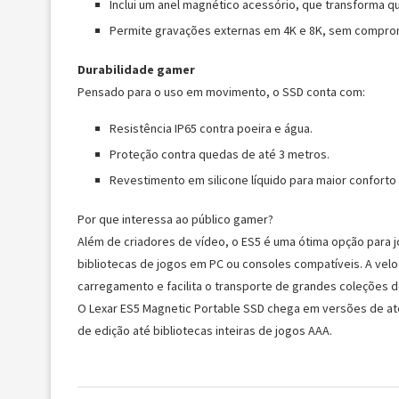
Inclui um anel magnético acessório, que transforma qu
Permite gravações externas em 4K e 8K, sem compro
Durabilidade gamer
Pensado para o uso em movimento, o SSD conta com:
Resistência IP65 contra poeira e água.
Proteção contra quedas de até 3 metros.
Revestimento em silicone líquido para maior conforto
Por que interessa ao público gamer?
Além de criadores de vídeo, o ES5 é uma ótima opção para 
bibliotecas de jogos em PC ou consoles compatíveis. A ve
carregamento e facilita o transporte de grandes coleções de
O Lexar ES5 Magnetic Portable SSD chega em versões de at
de edição até bibliotecas inteiras de jogos AAA.