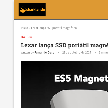
Início
»
Lexar lança SSD portátil magnético
NOTÍCIA
Lexar lança SSD portátil magn
written by
Fernando Dasg
27 de outubro de 2025
1 minu