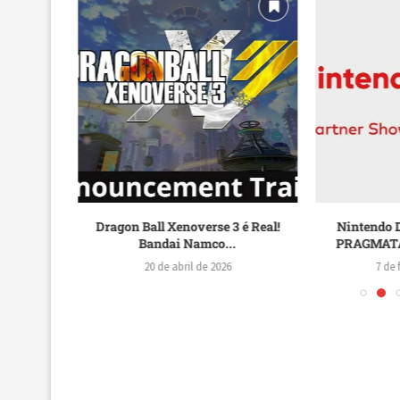
I Rebirth
Dragon Ball Xenoverse 3 é Real!
Nintendo D
Bandai Namco...
PRAGMATA,
20 de abril de 2026
7 de 