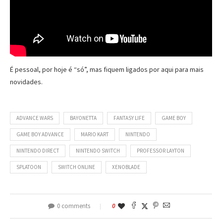
É pessoal, por hoje é “só”, mas fiquem ligados por aqui para mais
novidades.
ADVANCE WARS
BAYONETTA
FANTASY LIFE
GAME BOY
GAME BOY ADVANCE
MARIO KART
NINTENDO
NINTENDO DIRECT
NINTENDO SWITCH
PROFESSOR LAYTON
SPLATOON
SWITCH ONLINE
XENOBLADE
0 comments
0