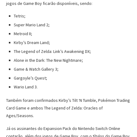
jogos de Game Boy ficarão disponíveis, sendo:
Tetris;
Super Mario Land 2;
Metroid II;
Kirby’s Dream Land;
The Legend of Zelda: Link’s Awakening DX;
Alone in the Dark: The New Nightmare;
Game & Watch Gallery 3;
Gargoyle’s Quest;
Wario Land 3.
Também foram confirmados Kirby’s Tilt ‘N Tumble, Pokémon Trading
Card Game e ambos The Legend of Zelda: Oracles of
Ages/Seasons.
Já os assinantes do Expansion Pack do Nintendo Switch Online
contarão, além dos jogos de Game Boy, com o títulos do Game Boy