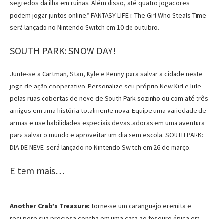
segredos da ilha em ruínas. Além disso, até quatro jogadores
podem jogar juntos online.* FANTASY LIFE i: The Girl Who Steals Time
será lançado no Nintendo Switch em 10 de outubro.
SOUTH PARK: SNOW DAY!
Junte-se a Cartman, Stan, Kyle e Kenny para salvar a cidade neste
jogo de ação cooperativo. Personalize seu próprio New Kid e lute
pelas ruas cobertas de neve de South Park sozinho ou com até três
amigos em uma história totalmente nova. Equipe uma variedade de
armas e use habilidades especiais devastadoras em uma aventura
para salvar o mundo e aproveitar um dia sem escola. SOUTH PARK:
DIA DE NEVE! será lançado no Nintendo Switch em 26 de março.
E tem mais…
Another Crab’s Treasure:
torne-se um caranguejo eremita e
recupere sua preciosa concha em uma caça ao tesouro épica em