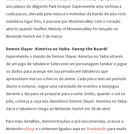
aos planos do diligente Park Keeper. Experimente uma sinfonia a
cada passo, elevada pela música e melodias da banda de pós-rock
islandesa Sigur Rós, e passeie por Moominvalley com o coração
aberto quando Snufkin: Melody of Moominvalley for lançado no
Nintendo Switch em 7 de março.
Demon Slayer -Kimetsu no Yaiba- Sweep the Board!
:
Experimente o mundo de Demon Slayer: Kimetsu no Yaiba através
de um jogo de tabuleiro! Selecione um personagem familiar e jogue
os dados para avançar em sua jornada em tabuleiros que
apresentam marcos icônicos do anime. Cada placa tem um período
diurno e noturno. Jogue uma variedade de eventos e minijogos
durante o dia para se preparar para a noite. Então, quando o sol se
põe, começa a caça aos demônios! Demon Slayer -Kimetsu no Yaiba-
Varra o tabuleiro! chega ao Nintendo Switch em 26 de abril.
Para mais detalhes, demonstrações e pré-encomendas, acesse a
Nintendo
eShop
e continuem ligados aqui no
Sharkiando
para muito