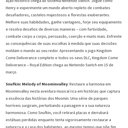
ação histórico chega ao sistema Nintendo Switch. Jogue como
Henry e experimente um mundo aberto repleto de combates
desafiadores, castelos majestosos e florestas exuberantes.
Melhore suas habilidades, ganhe vantagens, forje seu equipamento
e resolva desafios de diversas maneiras – com furtividade,
combate corpo a corpo, persuasão, coerção e muito mais. Enfrente
as consequências de suas escolhas à medida que suas decisões
moldam o mundo ao seu redor. Apresentando o jogo Kingdom
Come Deliverance completo e todos os seus DLC, Kingdom Come
Deliverance – Royal Edition chega ao Nintendo Switch em 15 de
março.
Snufkin: Melody of Moominvalley
: Restaure a harmonia em
Moominvalley nesta aventura musical rica em histórias que captura
a essência das histórias dos Moomin. Uma série de parques
horríveis surgiram, perturbando a paisagem e a sua natureza
harmoniosa. Como Snufkin, você retirará placas e derrubará
estátuas perdidas enquanto tenta vigorosamente restaurar a
natureza e a casa dos habitantes, ao mesmo tempo que põe fim