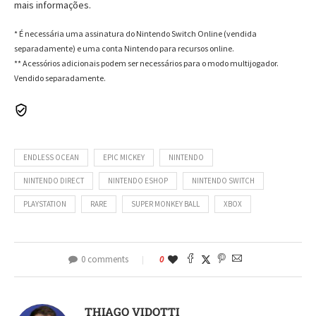
mais informações.
* É necessária uma assinatura do Nintendo Switch Online (vendida
separadamente) e uma conta Nintendo para recursos online.
** Acessórios adicionais podem ser necessários para o modo multijogador.
Vendido separadamente.
ENDLESS OCEAN
EPIC MICKEY
NINTENDO
NINTENDO DIRECT
NINTENDO ESHOP
NINTENDO SWITCH
PLAYSTATION
RARE
SUPER MONKEY BALL
XBOX
0 comments
0
THIAGO VIDOTTI