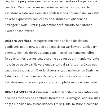
regular de pequenos quebra-cabeças bem elaborados para você
resolver. Personalize sua experiência com várias opções de
assistência e deixe-se envolver pela história por meio de um estilo
de arte expressivo com cenas de histórias em quadrinhos.
Arranger: A Role-Puzzling Adventure será lançado no Nintendo
Switch neste inverno.
Unicorn Overlord
: Recupere seu trono ao lado de aliados
confiáveis ​​neste RPG tático de fantasia da Vanillaware. Cultive um
exército de mais de 60 personagens – incluindo humanos, elfos,
feras enormes e anjos celestiais – e atravesse um mundo vibrante
no icônico estilo Vanillaware enquanto realiza feitos heróicos nas
cinco nações. Unicorn Overlord será lançado no Nintendo Switch em
8 de março. Experimente a demo gratuita disponível agora e
transfira seu progresso para o jogo completo se você comprá-lo.
GUNDAM BREAKER 4
: Crie seu Gundam definitivo e implante-o em
diversas missões de combate. Derrote seus inimigos, adquira suas
peças e equipe novas habilidades. Em seguida, misture e combine