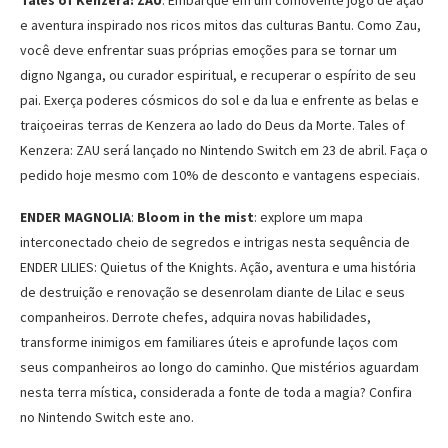
Tales of Kenzera: ZAU
: Embarque em um comovente jogo de ação
e aventura inspirado nos ricos mitos das culturas Bantu. Como Zau,
você deve enfrentar suas próprias emoções para se tornar um
digno Nganga, ou curador espiritual, e recuperar o espírito de seu
pai. Exerça poderes cósmicos do sol e da lua e enfrente as belas e
traiçoeiras terras de Kenzera ao lado do Deus da Morte. Tales of
Kenzera: ZAU será lançado no Nintendo Switch em 23 de abril. Faça o
pedido hoje mesmo com 10% de desconto e vantagens especiais.
ENDER MAGNOLIA
:
Bloom in the mist
: explore um mapa
interconectado cheio de segredos e intrigas nesta sequência de
ENDER LILIES: Quietus of the Knights. Ação, aventura e uma história
de destruição e renovação se desenrolam diante de Lilac e seus
companheiros. Derrote chefes, adquira novas habilidades,
transforme inimigos em familiares úteis e aprofunde laços com
seus companheiros ao longo do caminho. Que mistérios aguardam
nesta terra mística, considerada a fonte de toda a magia? Confira
no Nintendo Switch este ano.