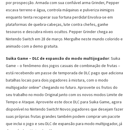
por prospecção. Armada com sua confiável arma Grinder, Pepper
escava terreno e água, controla máquinas e pulveriza inimigos
enquanto tenta recuperar sua fortuna perdida! Envolva-se em
plataformas de quebra-cabeças, lute contra chefes, ganhe
tesouros e descubra níveis ocultos. Pepper Grinder chega ao
Nintendo Switch em 28 de março. Mergulhe neste mundo colorido e
animado com a demo gratuita.
Suika Game – DLC de expansão do modo multijogador
: Suika
Game – o fenômeno dos jogos casuais de combinação de frutas –
está recebendo um passe de temporada de DLC pago que adiciona
batalhas locais para dois jogadores à mistura, com o modo
multijogador online* chegando no futuro. Aproveite os frutos do
seu trabalho no modo Original junto com os novos modos Limite de
Tempo e Ataque. Aproveite este doce DLC para Suika Game, agora
disponível no Nintendo Switch! Novos jogadores que desejam fazer
suas próprias frutas grandes também podem comprar um pacote
que inclui o jogo e seu DLC de expansão para modo multijogador, já