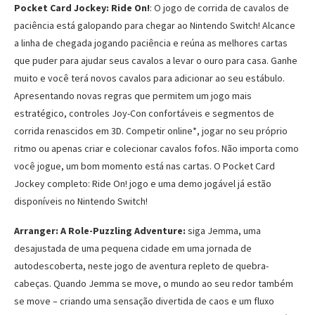
Pocket Card Jockey: Ride On!
: O jogo de corrida de cavalos de
paciência está galopando para chegar ao Nintendo Switch! Alcance
a linha de chegada jogando paciência e reúna as melhores cartas
que puder para ajudar seus cavalos a levar o ouro para casa. Ganhe
muito e você terá novos cavalos para adicionar ao seu estábulo.
Apresentando novas regras que permitem um jogo mais
estratégico, controles Joy-Con confortáveis ​​e segmentos de
corrida renascidos em 3D. Competir online*, jogar no seu próprio
ritmo ou apenas criar e colecionar cavalos fofos. Não importa como
você jogue, um bom momento está nas cartas. O Pocket Card
Jockey completo: Ride On! jogo e uma demo jogável já estão
disponíveis no Nintendo Switch!
Arranger: A Role-Puzzling Adventure:
siga Jemma, uma
desajustada de uma pequena cidade em uma jornada de
autodescoberta, neste jogo de aventura repleto de quebra-
cabeças. Quando Jemma se move, o mundo ao seu redor também
se move – criando uma sensação divertida de caos e um fluxo