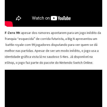
F-Zero 99:
apesar dos rumores apontarem para um jogo inédito da
franquia “esquecida” de corrida futurista, a Big N apresentou um
battle royale com 99 jogadores disputando para ver quem se dá
melhor nas partidas. Apesar de ser um modo inédito, o jogo usa a
identidade gráfica vista lá no saudoso S-Nes. Já disponível na
eShop, o jogo faz parte do pacote do Nintendo Switch Online.