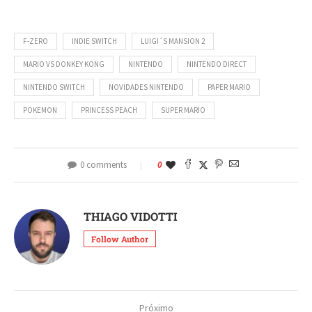
F-ZERO
INDIE SWITCH
LUIGI´S MANSION 2
MARIO VS DONKEY KONG
NINTENDO
NINTENDO DIRECT
NINTENDO SWITCH
NOVIDADES NINTENDO
PAPER MARIO
POKEMON
PRINCESS PEACH
SUPER MARIO
0 comments
0
THIAGO VIDOTTI
Follow Author
Próximo