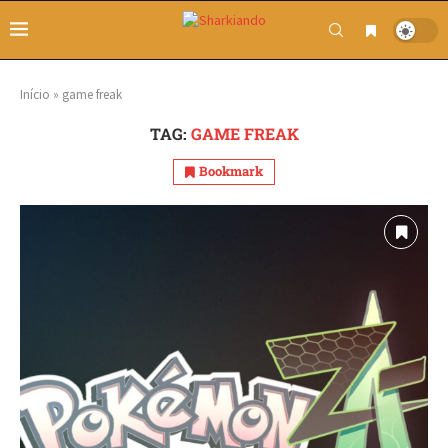
Início
»
game freak
TAG:
GAME FREAK
Bookmark