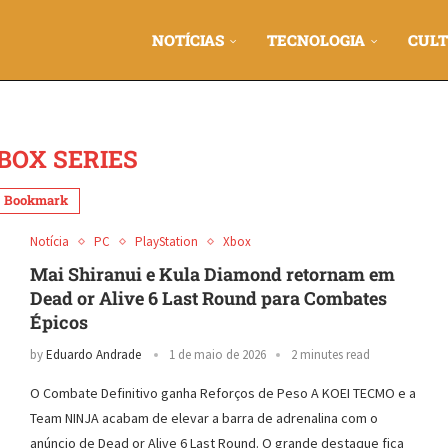
NOTÍCIAS
TECNOLOGIA
CULT
BOX SERIES
Bookmark
Notícia
PC
PlayStation
Xbox
Mai Shiranui e Kula Diamond retornam em
Dead or Alive 6 Last Round para Combates
Épicos
by
Eduardo Andrade
1 de maio de 2026
2 minutes read
O Combate Definitivo ganha Reforços de Peso A KOEI TECMO e a
Team NINJA acabam de elevar a barra de adrenalina com o
anúncio de Dead or Alive 6 Last Round. O grande destaque fica