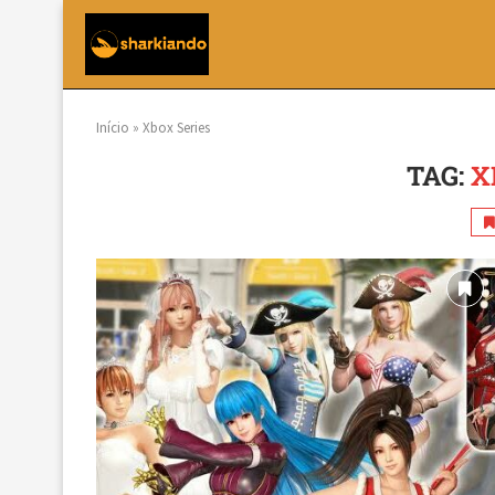
Início
»
Xbox Series
TAG:
X