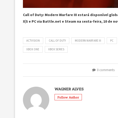
Call of Duty: Modern Warfare III estará disponível glo
X|S e PC via Battle.net e Steam na sexta-feira, 10 de n
ACTVISION
CALL OF DUTY
MODERN WARFARE III
PC
XBOX ONE
XBOX SERIES
0 comments
WAGNER ALVES
Follow Author