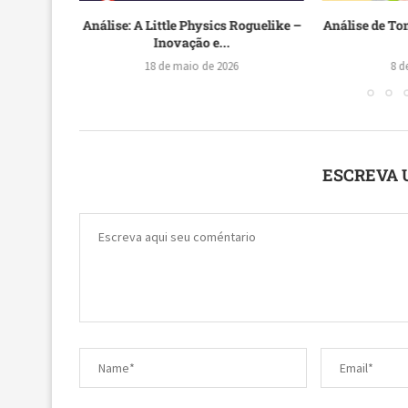
O Poker
Análise: A Little Physics Roguelike –
Análise de To
ar!
Inovação e...
18 de maio de 2026
8 d
ESCREVA 