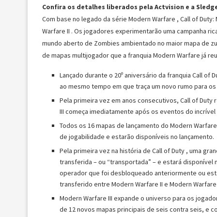
Confira os detalhes liberados pela Actvision e a Sled
Com base no legado da série Modern Warfare , Call of Duty: M
Warfare II . Os jogadores experimentarão uma campanha ri
mundo aberto de Zombies ambientado no maior mapa de zum
de mapas multijogador que a franquia Modern Warfare já reu
Lançado durante o 20º aniversário da franquia Call of 
ao mesmo tempo em que traça um novo rumo para os 
Pela primeira vez em anos consecutivos, Call of Duty 
III começa imediatamente após os eventos do incrível 
Todos os 16 mapas de lançamento do Modern Warfare 
de jogabilidade e estarão disponíveis no lançamento.
Pela primeira vez na história de Call of Duty , uma g
transferida – ou “transportada” – e estará disponível
operador que foi desbloqueado anteriormente ou está
transferido entre Modern Warfare II e Modern Warfare II
Modern Warfare III expande o universo para os jogado
de 12 novos mapas principais de seis contra seis, e c