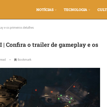
NOTÍCIAS
TECNOLOGIA
CULT
lay e os primeiros detalhes
 | Confira o trailer de gameplay e os
 read
Bookmark