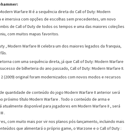
gehammer:
odern Warfare III é a sequência direta do Call of Duty: Modern
ca e imersiva com opções de escolhas sem precedentes, um novo
bis de Call of Duty de todos os tempos e uma das maiores coleções
niu, com muitos mapas favoritos.
Duty , Modern Warfare III celebra um dos maiores legados da franquia,
fãs.
retorna com uma sequência direta, já que Call of Duty: Modern Warfare
sucesso de bilheteria do ano passado, Call of Duty: Modern Warfare II.
2 (2009) original foram modernizados com novos modos e recursos
rande quantidade de conteúdo do jogo Modern Warfare II anterior será
 no próximo título Modern Warfare . Todo o conteúdo de arma e
 atualmente disponível para jogadores em Modern Warfare II , será
I .
res, com muito mais por vir nos planos pós-lançamento, incluindo mais
onteúdos que alimentará o próprio game, o Warzone e o Call of Duty :