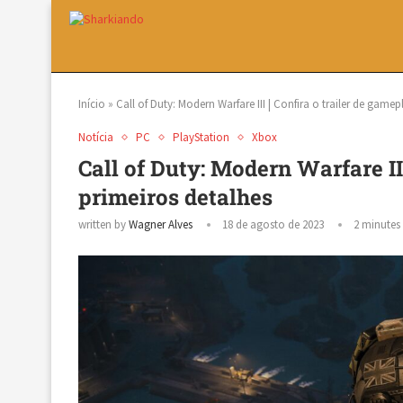
Início
»
Call of Duty: Modern Warfare III | Confira o trailer de gamep
Notícia
PC
PlayStation
Xbox
Call of Duty: Modern Warfare III
primeiros detalhes
written by
Wagner Alves
18 de agosto de 2023
2 minutes