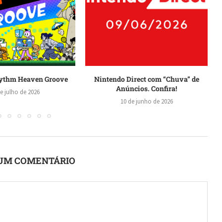
irect com “Chuva” de
ELDEN RING Tarnished Edition
A
cios. Confira!
anunciado para o Nintendo...
e junho de 2026
8 de junho de 2026
UM COMENTÁRIO