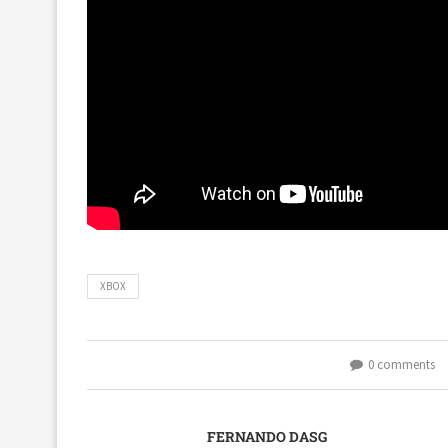
XBOX
0 comments
FERNANDO DASG