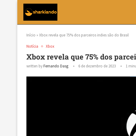
Início
»
Xbox revela que 75% dos parceiros indies são do Brasil
Notícia
Xbox
Xbox revela que 75% dos parceir
written by
Fernando Dasg
6 de dezembro de 2023
1 minu