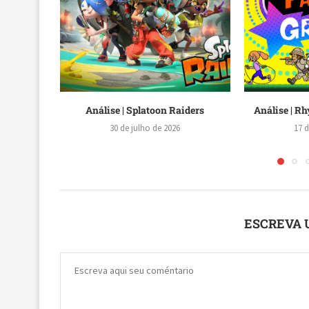
iders
Análise | Rhythm Heaven Groove
Nintendo D
Anún
17 de julho de 2026
10 d
ESCREVA 