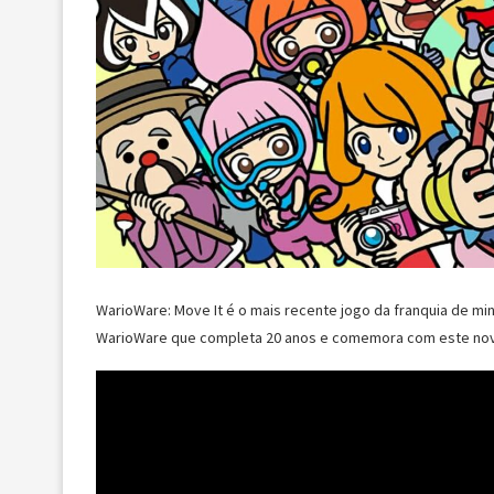
WarioWare: Move It é o mais recente jogo da franquia de mi
WarioWare que completa 20 anos e comemora com este novo