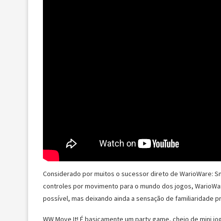
Considerado por muitos o sucessor direto de WarioWare: S
controles por movimento para o mundo dos jogos, WarioWare
possível, mas deixando ainda a sensação de familiaridade 
WW Move It! É basicamente um party game, cheio de mini jo