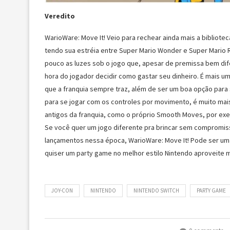
Veredito
WarioWare: Move It! Veio para rechear ainda mais a bibliote
tendo sua estréia entre Super Mario Wonder e Super Mario 
pouco as luzes sob o jogo que, apesar de premissa bem d
hora do jogador decidir como gastar seu dinheiro. É mais u
que a franquia sempre traz, além de ser um boa opção para
para se jogar com os controles por movimento, é muito mai
antigos da franquia, como o próprio Smooth Moves, por ex
Se você quer um jogo diferente pra brincar sem compromi
lançamentos nessa época, WarioWare: Move It! Pode ser uma
quiser um party game no melhor estilo Nintendo aproveite 
JOY-CON
NINTENDO
NINTENDO SWITCH
PARTY GAME