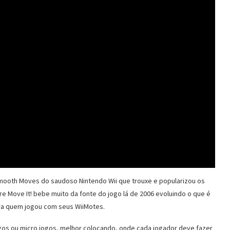
mooth Moves do saudoso Nintendo Wii que trouxe e popularizou os
 Move It! bebe muito da fonte do jogo lá de 2006 evoluindo o que é
pra quem jogou com seus WiiMotes.
gos ou micro jogos, melhor colocando, onde cada jogador deve fazer