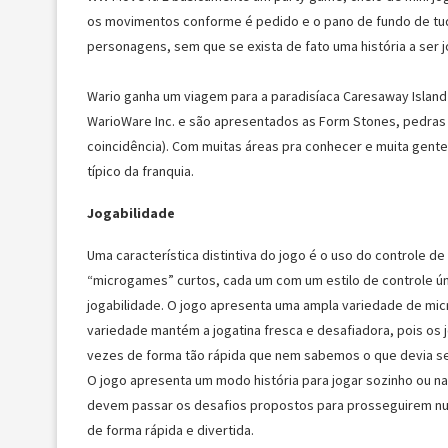
os movimentos conforme é pedido e o pano de fundo de tudo
personagens, sem que se exista de fato uma história a ser 
Wario ganha um viagem para a paradisíaca Caresaway Island 
WarioWare Inc. e são apresentados as Form Stones, pedras
coincidência). Com muitas áreas pra conhecer e muita gente 
típico da franquia.
Jogabilidade
Uma característica distintiva do jogo é o uso do controle 
“microgames” curtos, cada um com um estilo de controle úni
jogabilidade. O jogo apresenta uma ampla variedade de mi
variedade mantém a jogatina fresca e desafiadora, pois o
vezes de forma tão rápida que nem sabemos o que devia ser
O jogo apresenta um modo história para jogar sozinho ou na
devem passar os desafios propostos para prosseguirem num
de forma rápida e divertida.