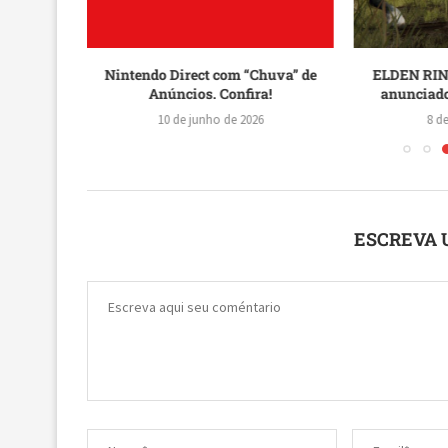
n Groove
Nintendo Direct com “Chuva” de
ELDEN RING
Anúncios. Confira!
anunciado
10 de junho de 2026
8 d
ESCREVA 