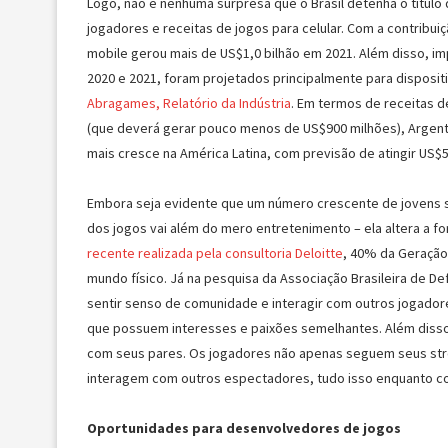
Logo, não é nenhuma surpresa que o Brasil detenha o títul
jogadores e receitas de jogos para celular. Com a contribu
mobile gerou mais de US$1,0 bilhão em 2021. Além disso, i
2020 e 2021, foram projetados principalmente para disposi
Abragames, Relatório da Indústria
. Em termos de receitas de
(que deverá gerar pouco menos de US$900 milhões), Argent
mais cresce na América Latina, com previsão de atingir US$5
Embora seja evidente que um número crescente de jovens s
dos jogos vai além do mero entretenimento – ela altera a 
recente realizada pela consultoria Deloitte
, 40% da Geração 
mundo físico. Já na pesquisa da Associação Brasileira de D
sentir senso de comunidade e interagir com outros jogado
que possuem interesses e paixões semelhantes. Além diss
com seus pares. Os jogadores não apenas seguem seus str
interagem com outros espectadores, tudo isso enquanto c
Oportunidades para desenvolvedores de jogos