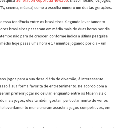
 pesquisa
Generation Report da NewZoo
. É isso mesmo, os jogos,
(TV, cinema, música) como a escolha número um destas gerações.
dessa tendência entre os brasileiros. Segundo levantamento
dores brasileiros passaram em média mais de duas horas por dia
atempo não para de crescer, conforme indica a última pesquisa
o médio hoje passa uma hora e 17 minutos jogando por dia – um
os jogos para a sua dose diária de diversão, é interessante
cesso à sua forma favorita de entretenimento. De acordo com a
ram preferir jogar no celular, enquanto entre os Millennials o
ndo mais jogos; eles também gostam particularmente de ver os
lo levantamento mencionaram assistir a jogos competitivos, em