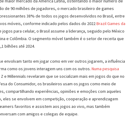
o de maior mercado da América Latina, ostentando o maior número de
ição de 90 milhões de jogadores, o mercado brasileiro de games
mpressionantes 38% de todos os jogos desenvolvidos no Brasil, entre
tivos móveis, conforme indicado pelos dados do 2022
Brazil Games da
 jogos para celular, o Brasil assume a liderança, seguido pelo México
ina e Colômbia. O segmento móvel também é o setor de receita que
,1 bilhões até 2024.
e envolvam tanto em jogar como em ver outros jogarem, a influência
forma como os jovens interagem uns com os outros.
Numa pesquisa
Z e Millennials revelaram que se socializam mais em jogos do que no
efesa do Consumidor, os brasileiros usam os jogos como meio de
res, compartilhando experiências, opiniões e emoções com aqueles
o, eles se envolvem em competição, cooperação e aprendizagem
eamers favoritos e assistem aos jogos ao vivo, mas também
onversam com amigos e colegas de equipe.