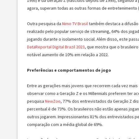
1995) e da Geração Z (nascidos depois de 1995), segundo a
agora, superam todas as outras formas de entretenimento 
Outra pesquisa da
Nimo TV Brasil
também destaca a difusão 
realizado pelo popular serviço de streaming, 64% dos joga
jogando durante o isolamento social. Além disso, este pass
DataReportal Digital Brazil 2023
, que mostra que o brasileir
notável aumento de 10% em relação a 2022.
Preferências e comportamentos de jogo
Entre as gerações mais jovens que recorrem cada vez mais a
observar como a Geração Z e os Millennials preferem ter a
pesquisa
NewZoo
, 77% dos entrevistados da Geração Z disse
percentual é de 73%. Os brasileiros não estão apenas joga
outros jogarem. Impressionantes 81% dos entrevistados pe
comparação com a média global de 69%.