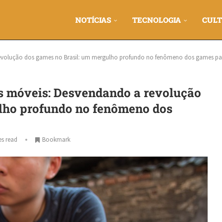
NOTÍCIAS
TECNOLOGIA
CULT
evolução dos games no Brasil: um mergulho profundo no fenômeno dos games par
s móveis: Desvendando a revolução
lho profundo no fenômeno dos
es read
Bookmark