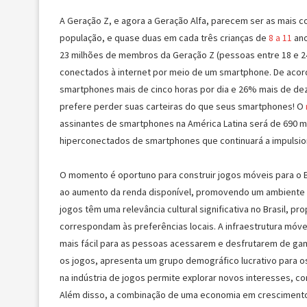
A Geração Z, e agora a Geração Alfa, parecem ser as mais c
população, e quase duas em cada três crianças de
8 a 11
ano
23 milhões de membros da Geração Z (pessoas entre 18 e 
conectados à internet por meio de um smartphone. De aco
smartphones mais de cinco horas por dia e 26% mais de dez
prefere perder suas carteiras do que seus smartphones! O
assinantes de smartphones na América Latina será de 690 m
hiperconectados de smartphones que continuará a impulsion
O momento é oportuno para construir jogos móveis para o B
ao aumento da renda disponível, promovendo um ambiente f
jogos têm uma relevância cultural significativa no Brasil, 
correspondam às preferências locais. A infraestrutura móv
mais fácil para as pessoas acessarem e desfrutarem de gam
os jogos, apresenta um grupo demográfico lucrativo para 
na indústria de jogos permite explorar novos interesses, c
Além disso, a combinação de uma economia em crescimento,