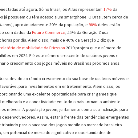
onectadas até agora. Só no Brasil, os Alfas representam
17%
da
s já possuem ou têm acesso a um smartphone. O Brasil tem cerca de
24 anos), aproximadamente 30% da população, e
98%
deles estão
rdo com dados da
Future Commerce
, 55% da Geração Z usa
 horas por dia. Além disso, mais de 40% da Geração Z diz que
relatório de mobilidade da Ericsson
2019 projeta que o número de
ilhões em 2024. E é este número crescente de usuários jovens e
ar o crescimento dos jogos móveis no Brasil nos próximos anos.
rasil devido ao rápido crescimento da sua base de usuários móveis e
avorável para investimentos em entretenimento. Além disso, os
proporcionando uma excelente oportunidade para criar games que
el melhorada e a conectividade em todo o país tornam o ambiente
es móveis. A população jovem, juntamente com a sua inclinação para
os desenvolvedores. Assim, estar à frente das tendências emergentes
ontribuindo para o sucesso dos jogos mobile no mercado brasileiro.
 um potencial de mercado significativo e oportunidades de