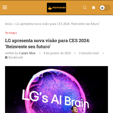
Início
»
LG apresenta nova visão para CES 2024: ‘Reinvente seu futuro’
Tecnologia
LG apresenta nova visão para CES 2024:
‘Reinvente seu futuro’
written by
Cassio Silva
8 de janeiro de 2024
3 minutes read
Bookmark